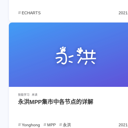
ECHARTS
2021
互动
最新评论
高峰君主
姓名测试打分
7/1
名称：君主阁地址：[链接]头
文章不错支持一下，非
技能学习
未读
永洪MPP集市中各节点的详解
像：[链接]简介：君临代码，
阁藏烟火【望常有文章评论互
友情链接
SAP ABAP 技能：大小
动，新站一起成长！】
生辰八字算命
asdf
6/18
Yonghong
MPP
永洪
2021