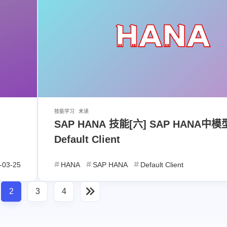
技能学习
未读
SAP HANA 技能[六] SAP HANA中
Default Client
-03-25
HANA
SAP HANA
Default Client
2
3
4