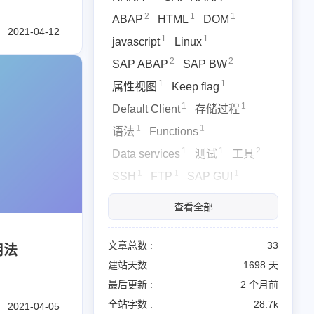
2
1
1
ABAP
HTML
DOM
2021-04-12
1
1
javascript
Linux
2
2
SAP ABAP
SAP BW
1
1
属性视图
Keep flag
1
1
Default Client
存储过程
1
1
语法
Functions
1
1
2
Data services
测试
工具
1
1
1
SSH
FTP
SAP GUI
1
1
1
2
3
14
13
2
1
nghong
HANA
SAP HANA
日常
闲聊
ABAP
MPP
HTML
永洪
查看全部
1
1
2
1
1
1
Github
python
SAP BW
属性视图
Keep flag
Default Client
1
1
2
1
1
1
文章总数 :
33
ces
测试
工具
SSH
FTP
SAP GUI
用法
建站天数 :
1698 天
1
ython
最后更新 :
2 个月前
全站字数 :
28.7k
2021-04-05