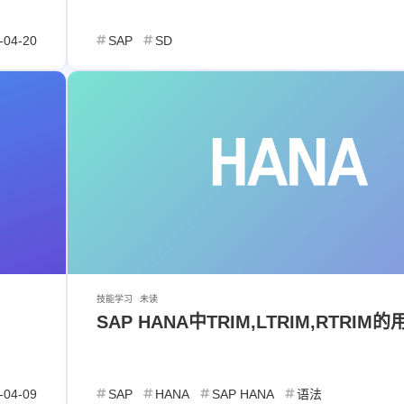
-04-20
SAP
SD
标签
寻找感兴趣的领域
18
1
1
1
SAP
SD
ECHARTS
短路语法
Yo
6/18
1
1
1
2
DOM
javascript
Linux
SAP ABAP
常喜欢
技能学习
未读
1
1
1
存储过程
语法
Functions
Data servi
SAP HANA中TRIM,LTRIM,RTRIM的
写转换
1
1
1
2
1
日常
闲聊
MPP
永洪
Github
p
6/8
-04-09
SAP
HANA
SAP HANA
语法