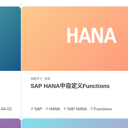
云机
be和
有问
点。
11/25
2024/10
2023/05
1
3
篇
篇
]头像:
自强不
2021/04
2021/03
客所以
8
5
但是已
篇
篇
！
2020/09
2020/08
技能学习
未读
1
4
SAP HANA中自定义Functions
篇
篇
-04-02
SAP
HANA
SAP HANA
Functions