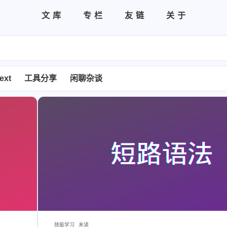
文库
专栏
友链
关于
章列表
全部分类
ABAP
全部标签
友情链接
HANA
关于本站
宝藏博主
好物推荐
next
工具分享
闲聊杂谈
技能学习
未读