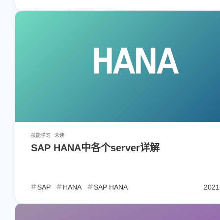
文章不错非常喜欢，支持一下
[链接]建议您试试草莓
场，可以流畅观看youtu
tiktok，上reddit/x也没
SAP HANA中的数据库对象和工
SAP HANA中的数据库对象和工
具
具
题，还有各种ai优化节
安小歪
3424848843
6/7
麻烦更新一下站点信息name:
昵称:Lifeline链接:[链接
安小歪link:[链接]avatar:[链
[链接]描述：经世致用
接]descr:陪你成为更好的自
息你好，因为是静态博
友情链接
友情链接
己！siteshot:[链接]
可能更新会迟些时间。
经添加，欢迎常来做客
技能学习
未读
SAP HANA中各个server详解
SAP
HANA
SAP HANA
2021