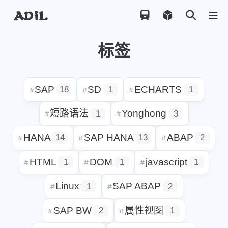
标签
SAP
SD
ECHARTS
18
1
1
短路语法
Yonghong
1
3
HANA
SAP HANA
ABAP
14
13
HTML
DOM
javascript
1
1
Linux
SAP ABAP
1
2